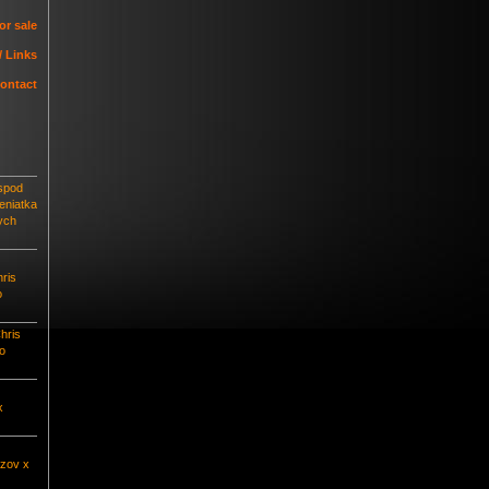
or sale
/ Links
Contact
 spod
eniatka
ych
ris
o
hris
o
x
azov x