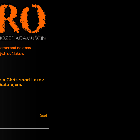
 zameraná na chov
ých ovčiakov.
enia Chris spod Lazov
Gratulujem.
Späť