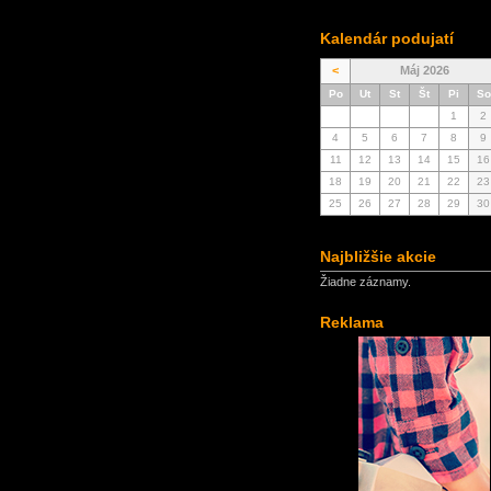
Kalendár podujatí
<
Máj 2026
Po
Ut
St
Št
Pi
So
1
2
4
5
6
7
8
9
11
12
13
14
15
16
18
19
20
21
22
23
25
26
27
28
29
30
Najbližšie akcie
Žiadne záznamy.
Reklama