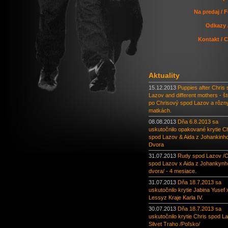
Na predaj / F
Odkazy 
Kontakt / 
Aktuality
15.12.2013
Puppies after Chris
Lazov and different mothers - št
po Chrisový spod Lazov a rôzn
matkách.
08.08.2013
Dňa 6.8.2013 sa
uskutočnilo opakované krytie Ch
spod Lazov & Aida z Johankinh
Dvora
31.07.2013
Rudy spod Lazov /C
spod Lazov x Aida z Johankynh
dvora/ - 4 mesiace.
31.07.2013
Dňa 18.7.2013 sa
uskutočnilo krytie Jabina Yusef 
Lessyz Kraje Karla IV.
30.07.2013
Dňa 18.7.2013 sa
uskutočnilo krytie Chris spod L
Silvet Traho /Poľsko/