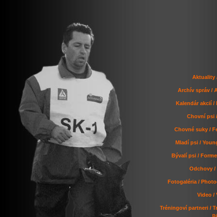
Aktuality
Archív správ / 
Kalendár akcií /
Chovní psi 
Chovné suky / F
Mladí psi / You
Bývalí psi / Form
Odchovy / 
Fotogaléria / Photo
Video /
Tréningoví partneri / T
p