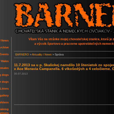
Vítam Vás na stránke mojej chovateľskej stanice, ktorá je
 / News
a výcvik športovo a pracovne upotrebiteľných nemeck
Archive
 Events
BARNERO
>
Aktuality / News
>
Správa
/ Males
11.7.2013 sa u p. Skalickej narodilo 10 šteniatok zo spoj
emales
x Ace Moravia Campanella. 6 vlkošedých a 4 celočierne. 
30.07.2013
ng dogs
er dogs
Litters
gallery
 Videos
raining
artners