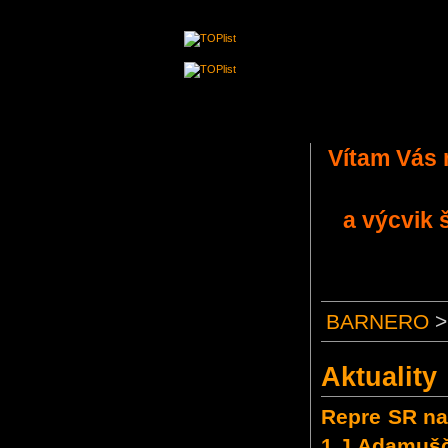
Vítam Vás 
a výcvik 
BARNERO
Aktuality
Repre SR na
1.J.Adamušč