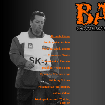
Aktuality / News
Archív správ / Archive
Kalendár akcií / Events
Chovní psi / Males
Chovné suky / Females
Mladí psi / Young dogs
Bývalí psi / Former dogs
Odchovy / Litters
Fotogaléria / Photogallery
Video / Videos
Tréningoví partneri / Training
partners