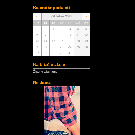
Kalendár podujatí
<
Október 2025
>
Po
Ut
St
Št
Pi
So
Ne
1
2
3
4
5
6
7
8
9
10
11
12
13
14
15
16
17
18
19
20
21
22
23
24
25
26
27
28
29
30
31
Najbližšie akcie
Žiadne záznamy.
Reklama