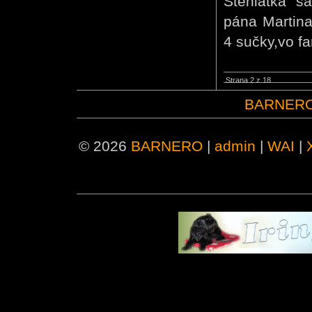
Šteniatka sa
pána Martina
4 sučky,vo fa
Strana 2 z 18
BARNER
© 2026
BARNERO
|
admin
|
WAI
|