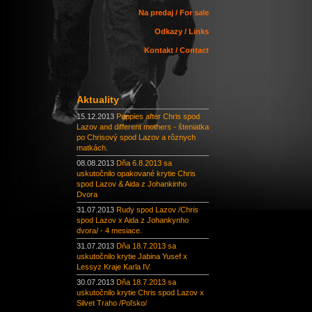
Na predaj / For sale
Odkazy / Links
Kontakt / Contact
Aktuality
15.12.2013
Puppies after Chris spod
Lazov and different mothers - šteniatka
po Chrisový spod Lazov a rôznych
matkách.
08.08.2013
Dňa 6.8.2013 sa
uskutočnilo opakované krytie Chris
spod Lazov & Aida z Johankinho
Dvora
31.07.2013
Rudy spod Lazov /Chris
spod Lazov x Aida z Johankynho
dvora/ - 4 mesiace.
31.07.2013
Dňa 18.7.2013 sa
uskutočnilo krytie Jabina Yusef x
Lessyz Kraje Karla IV.
30.07.2013
Dňa 18.7.2013 sa
uskutočnilo krytie Chris spod Lazov x
Silvet Traho /Poľsko/