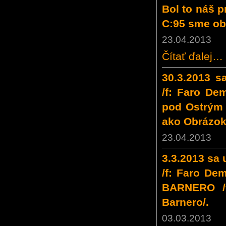
Bol to náš p
C:95 sme obs
23.04.2013
Čítať ďalej…
30.3.2013 s
/f: Faro De
pod Ostrým 
ako Obrázok
23.04.2013
3.3.2013 sa
/f: Faro De
BARNERO /f
Barnero/.
03.03.2013