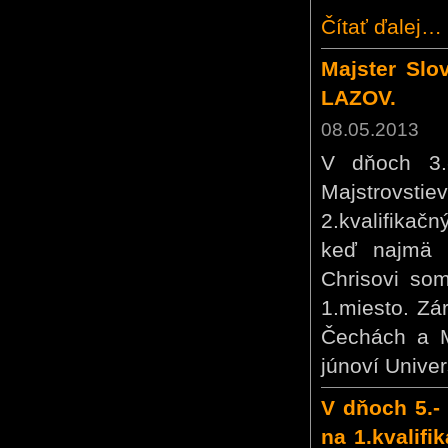
Čítať ďalej…
Majster Slo
LAZOV.
08.05.2013
V dňoch 3.
Majstrovst
2.kvalifika
keď najmä 
Chrisovi som
1.miesto. Zá
Čechách a M
júnoví Univer
V dňoch 5.-
na 1.kvalif